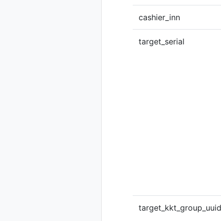
cashier_inn
target_serial
target_kkt_group_uui