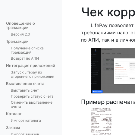
Чек кор
Оповещение о
LifePay позволяет
транзакции
требованиями налого
Версия 2.0
по АПИ, так и в лично
Транзакции
Получение списка
транзакций
Возврат по АПИ
Интеграция приложений
Запуск Lifepay из
стороннего приложения
Выставление счета
Выставить счет
Проверить статус счета
Пример распечата
Отменить выставление
счета
Каталог
Импорт каталога
Заказы
Импорт заказов