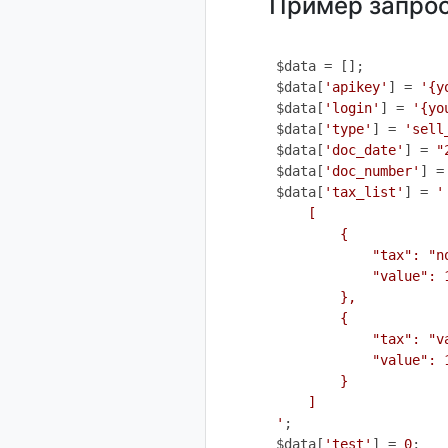
Пример запрос
$data = [];

$data[
'apikey'
] = 
'{y
$data[
'login'
] = 
'{yo
$data[
'type'
] = 
'sell
$data[
'doc_date'
] = 
"
$data[
'doc_number'
] =
$data[
'tax_list'
] = 
'

    [

        {

            "tax": "no
            "value": 1
        },

        {

            "tax": "va
            "value": 1
        }

    ]

'
;

$data[
'test'
] = 
0
;
