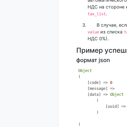
автоматического
НДС на стороне к
.
tax_list
В случае, ес
из списка
value
t
НДС 0%).
Пример успешн
формат json
Object
(

    [code] => 
0
    [message] =>

    [data] => 
Object
        (

            [uuid] =>
        )
