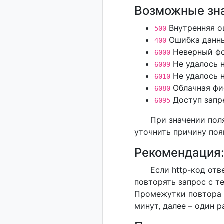
Возможные зн
Внутренняя о
500
Ошибка данн
400
Неверный фо
6000
Не удалось н
6009
Не удалось н
6010
Облачная фи
6080
Доступ запр
6095
При значении пол
уточнить причину поя
Рекомендация
Если http-код отв
повторять запрос с т
Промежутки повтора з
минут, далее – один р