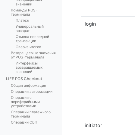
значений
Команды POS-
терминала
Платеж
login
Универсальный
возврат
Отмена последней
транзакции
Сверка итогов
Возвращаемые значения
от POS-терминала
Интерфейсы
возвращаемых
значений
LIFE POS Checkout
Общая информация
Операции авторизации
Операции с
периферийными
устройствами
Операции платежного
терминала
Операции СБП
initiator