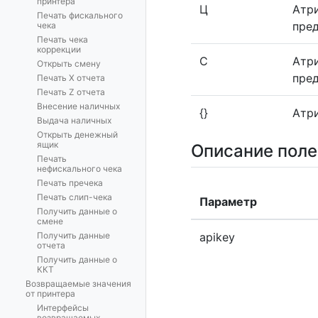
принтера
Ц
Атри
Печать фискального
пре
чека
Печать чека
коррекции
С
Атри
Открыть смену
пред
Печать X отчета
Печать Z отчета
Внесение наличных
{}
Атр
Выдача наличных
Открыть денежный
ящик
Описание поле
Печать
нефискального чека
Печать пречека
Печать слип-чека
Параметр
Получить данные о
смене
Получить данные
apikey
отчета
Получить данные о
ККТ
Возвращаемые значения
от принтера
Интерфейсы
возвращаемых