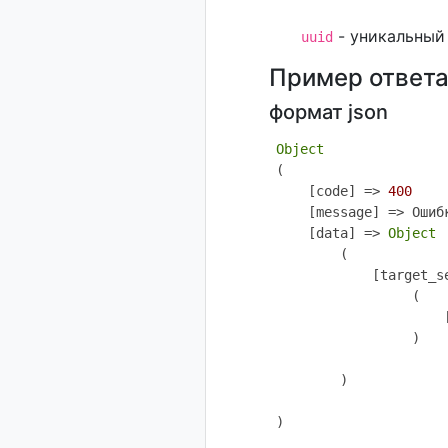
- уникальный
uuid
Пример ответа
формат json
Object
(

    [code] => 
400
    [message] => Ошибк
    [data] => 
Object
        (

            [target_s
                 (

                     
                 )

        )
