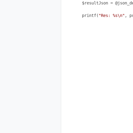
$resultJson = @json_de
printf(
"Res: %s\n"
, p