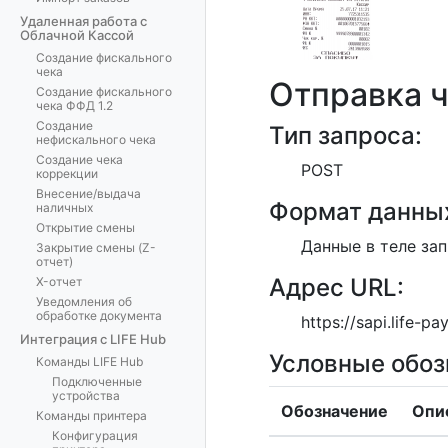
Удаленная работа с
Облачной Кассой
Создание фискального
чека
Отправка 
Создание фискального
чека ФФД 1.2
Создание
Тип запроса:
нефискального чека
Создание чека
POST
коррекции
Внесение/выдача
Формат данны
наличных
Открытие смены
Данные в теле за
Закрытие смены (Z-
отчет)
Адрес URL:
X-отчет
Уведомления об
обработке документа
https://sapi.life-pa
Интеграция с LIFE Hub
Условные обоз
Команды LIFE Hub
Подключенные
устройства
Обозначение
Опи
Команды принтера
Конфигурация