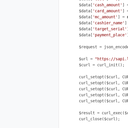
$data[
'cash_amount'
] 
$data[
'card_amount'
] 
$data[
'mc_amount'
] = 
$data[
'cashier_name'
]
$data[
'target_serial'
$data[
'payment_place'
$request = json_encode
$url = 
"https://sapi.
$curl = curl_init();

curl_setopt($curl, CUR
curl_setopt($curl, CU
curl_setopt($curl, CU
curl_setopt($curl, CU
curl_setopt($curl, CU
$result = curl_exec($c
curl_close($curl);
